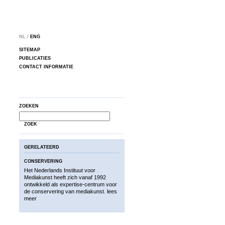
NL /
ENG
SITEMAP
PUBLICATIES
CONTACT INFORMATIE
ZOEKEN
ZOEK
GERELATEERD
CONSERVERING
Het Nederlands Instituut voor
Mediakunst heeft zich vanaf 1992
ontwikkeld als expertise-centrum voor
de conservering van mediakunst.
lees
meer