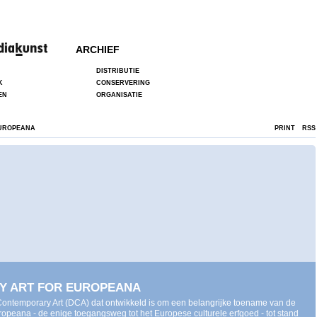
ARCHIEF
DISTRIBUTIE
K
CONSERVERING
EN
ORGANISATIE
EUROPEANA
PRINT
RSS
RY ART FOR EUROPEANA
ng Contemporary Art (DCA) dat ontwikkeld is om een belangrijke toename van de
opeana - de enige toegangsweg tot het Europese culturele erfgoed - tot stand