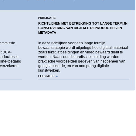
PUBLICATIE
RICHTLIJNEN MET BETREKKING TOT LANGE TERMIJN
CONSERVERING VAN DIGITALE REPRODUCTIES EN
METADATA
Commissie
In deze richtlijnen voor een lange termijn
bewaarstrategie wordt uitgelegd hoe digitaal materiaal
et DCA-
zoals tekst, afbeeldingen en video bewaard dient te
roducties te
worden. Naast een theoretische inleiding worden
line-toegang
praktische voorbeelden gegeven van het beheer van
 verzekeren.
gedigitaliseerde, en van oorsprong digitale
kunstwerken.
LEES MEER