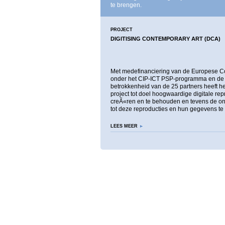
te brengen.
PROJECT
DIGITISING CONTEMPORARY ART (DCA)
Met medefinanciering van de Europese 
onder het CIP-ICT PSP-programma en de
betrokkenheid van de 25 partners heeft h
project tot doel hoogwaardige digitale rep
creÃ«ren en te behouden en tevens de on
tot deze reproducties en hun gegevens te
LEES MEER