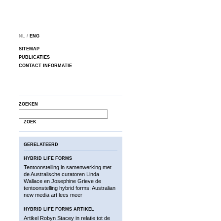
NL /
ENG
SITEMAP
PUBLICATIES
CONTACT INFORMATIE
ZOEKEN
ZOEK
GERELATEERD
HYBRID LIFE FORMS
Tentoonstelling in samenwerking met
de Australische curatoren Linda
Wallace en Josephine Grieve de
tentoonstelling hybrid forms: Australian
new media art
lees meer
HYBRID LIFE FORMS ARTIKEL
Artikel Robyn Stacey in relatie tot de