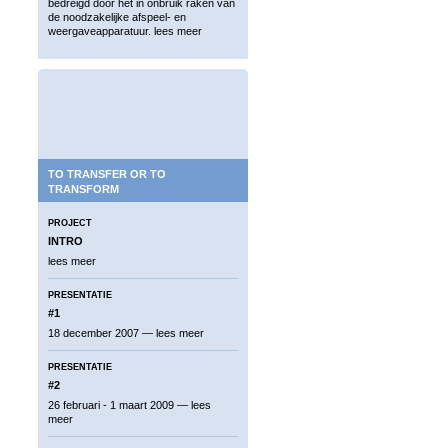
bedreigd door het in onbruik raken van
de noodzakelijke afspeel- en
weergaveapparatuur.
lees meer
TO TRANSFER OR TO
TRANSFORM
PROJECT
INTRO
lees meer
PRESENTATIE
#1
18 december 2007 —
lees meer
PRESENTATIE
#2
26 februari - 1 maart 2009 —
lees
meer