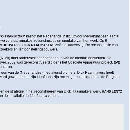
l
brengt het Nederlands Instituut voor Mediakunst een aantal
 TO TRANSFORM
uwe versies, remakes, reconstructies en emulatie van hun werk. Op 6
en
zelf niet aanwezig. De reconstructie van
N HOOVER
DICK RAAIJMAKERS
zoekers en tentoonstellingsbouwers.
t (NIMk) doet onderzoek naar het behoud van de mediakunstwerken. De
er, 2002 was gereconstrueerd tijdens het Obsolete Apparatuur project.
EVE
enteren.
 een van de (Nederlandse) mediakunst pioniers. Dick Raaijmakers heeft
ward gewonnen en zijn Ideofoons zijn recent gereconstrueerd in de Bergkerk
t en de strategie in het reconstrueren van Dick Raaijmakers werk.
HANS LENTZ
n de installatie de
Ideofoon III
vertellen.