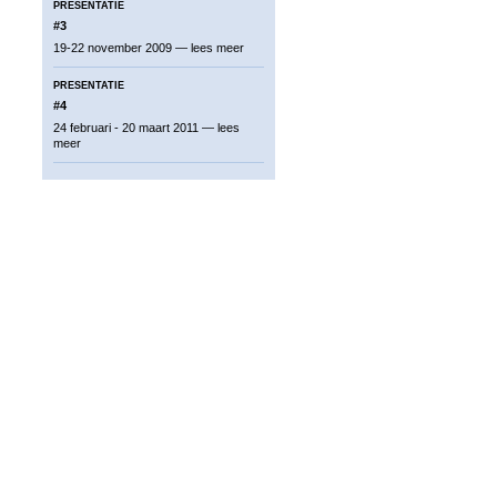
PRESENTATIE
#3
19-22 november 2009 —
lees meer
PRESENTATIE
#4
24 februari - 20 maart 2011 —
lees
meer