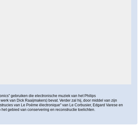
onics” gebruiken die electronische muziek van het Philips
erk van Dick Raaijmakers) bevat. Verder zal hij, door middel van zijn
strucies van Le Poème électronique" van Le Corbusier, Edgard Varese en
p het gebied van conservering en reconstructie toelichten.