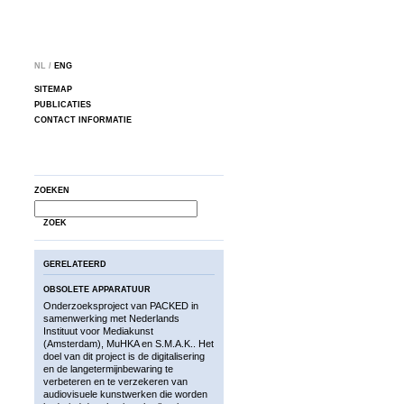
NL /
ENG
SITEMAP
PUBLICATIES
CONTACT INFORMATIE
ZOEKEN
ZOEK
GERELATEERD
OBSOLETE APPARATUUR
Onderzoeksproject van PACKED in
samenwerking met Nederlands
Instituut voor Mediakunst
(Amsterdam), MuHKA en S.M.A.K.. Het
doel van dit project is de digitalisering
en de langetermijnbewaring te
verbeteren en te verzekeren van
audiovisuele kunstwerken die worden