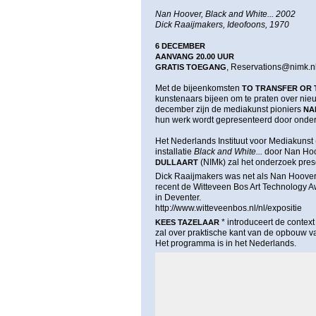
Nan Hoover, Black and White... 2002
Dick Raaijmakers, Ideofoons, 1970
6 DECEMBER
AANVANG 20.00 UUR
,
Reservations@nimk.n
GRATIS TOEGANG
Met de bijeenkomsten
TO TRANSFER OR
kunstenaars bijeen om te praten over nie
december zijn de mediakunst pioniers
NA
hun werk wordt gepresenteerd door onder
Het Nederlands Instituut voor Mediakuns
installatie
Black and White...
door Nan Hoov
(NIMk) zal het onderzoek pres
DULLAART
Dick Raaijmakers was net als Nan Hoover
recent de Witteveen Bos Art Technology A
in Deventer.
http://www.witteveenbos.nl/nl/expositie
* introduceert de contex
KEES TAZELAAR
zal over praktische kant van de opbouw va
Het programma is in het Nederlands.