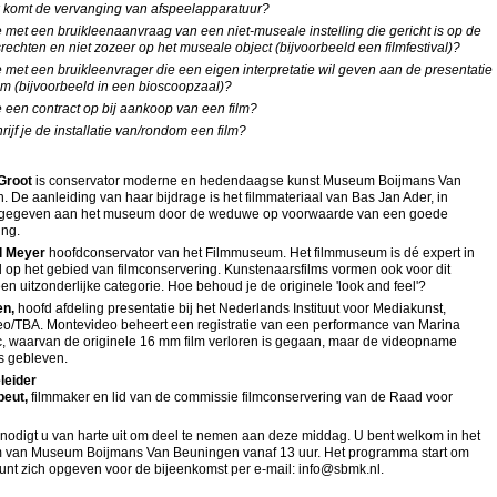
komt de vervanging van afspeelapparatuur?
 met een bruikleenaanvraag van een niet-museale instelling die gericht is op de
rechten en niet zozeer op het museale object (bijvoorbeeld een filmfestival)?
 met een bruikleenvrager die een eigen interpretatie wil geven aan de presentatie
lm (bijvoorbeeld in een bioscoopzaal)?
e een contract op bij aankoop van een film?
ijf je de installatie van/rondom een film?
 Groot
is conservator moderne en hedendaagse kunst Museum Boijmans Van
 De aanleiding van haar bijdrage is het filmmateriaal van Bas Jan Ader, in
gegeven aan het museum door de weduwe op voorwaarde van een goede
ing.
l Meyer
hoofdconservator van het Filmmuseum. Het filmmuseum is dé expert in
 op het gebied van filmconservering. Kunstenaarsfilms vormen ook voor dit
 uitzonderlijke categorie. Hoe behoud je de originele 'look and feel'?
en,
hoofd afdeling presentatie bij het Nederlands Instituut voor Mediakunst,
o/TBA. Montevideo beheert een registratie van een performance van Marina
, waarvan de originele 16 mm film verloren is gegaan, maar de videopname
s gebleven.
leider
peut,
filmmaker en lid van de commissie filmconservering van de Raad voor
odigt u van harte uit om deel te nemen aan deze middag. U bent welkom in het
m van Museum Boijmans Van Beuningen vanaf 13 uur. Het programma start om
kunt zich opgeven voor de bijeenkomst per
e-mail: info@sbmk.nl
.