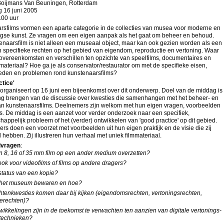
oijmans Van Beuningen, Rotterdam
 16 juni 2005
.00 uur
rsfilms vormen een aparte categorie in de collecties van musea voor moderne en
se kunst. Ze vragen om een eigen aanpak als het gaat om beheer en behoud.
enaarsfilm is niet alleen een museaal object, maar kan ook gezien worden als een
n specifieke rechten op het gebied van eigendom, reproductie en vertoning. Waar
 overeenkomsten en verschillen ten opzichte van speelfilms, documentaires en
materiaal? Hoe ga je als conservator/restaurator om met de specifieke eisen,
eden en problemen rond kunstenaarsfilms?
tice'
rganiseert op 16 juni een bijeenkomst over dit onderwerp. Doel van de middag is
ng brengen van de discussie over kwesties die samenhangen met het beheer- en
n kunstenaarsfilms. Deelnemers zijn welkom met hun eigen vragen, voorbeelden
es. De middag is een aanzet voor verder onderzoek naar een specifiek,
ppelijk probleem of het (verder) ontwikkelen van 'good practice' op dit gebied.
ers doen een voorzet met voorbeelden uit hun eigen praktijk en de visie die zij
 hebben. Zij illustreren hun verhaal met uniek filmmateriaal.
dvragen
:
n 8, 16 of 35 mm film op een ander medium overzetten?
ook voor videofilms of films op andere dragers?
status van een kopie?
 het museum bewaren en hoe?
htenkwesties komen daar bij kijken (eigendomsrechten, vertoningsrechten,
ierechten)?
ikkelingen zijn in de toekomst te verwachten ten aanzien van digitale vertonings-
technieken?