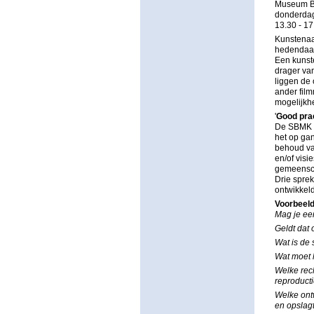
Museum B
donderdag
13.30 - 17
Kunstenaa
hedendaag
Een kunst
drager va
liggen de
ander film
mogelijkh
'
Good prac
De SBMK o
het op ga
behoud va
en/of visi
gemeenscha
Drie sprek
ontwikkeld
Voorbeel
Mag je ee
Geldt dat 
Wat is de 
Wat moet
Welke rec
reproduct
Welke ontw
en opslag