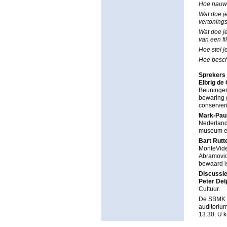
Hoe nauw 
Wat doe je
vertonings
Wat doe je
van een fi
Hoe stel j
Hoe beschr
Sprekers
Elbrig de
Beuningen.
bewaring 
conserver
Mark-Pau
Nederland
museum een
Bart Rutt
MonteVide
Abramovic
bewaard i
Discussie
Peter Del
Cultuur.
De SBMK n
auditoriu
13.30. U 