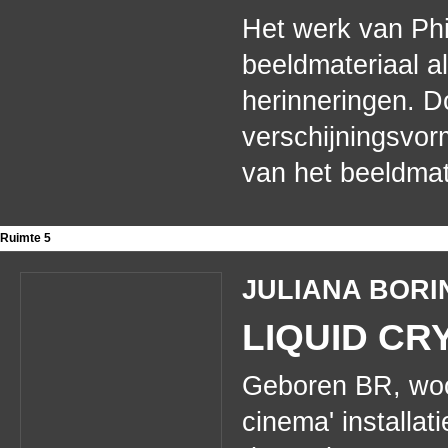
Het werk van Ph
beeldmateriaal a
herinneringen. D
verschijningsvorm
van het beeldmat
Ruimte 5
JULIANA BORI
LIQUID CR
Geboren BR, woo
cinema' installat