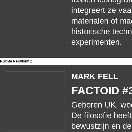
integreert ze va
materialen of mac
historische tech
experimenten.
Ruimte 6
Platform 2
MARK FELL
FACTOID #3
Geboren UK, woo
De filosofie heef
bewustzijn en de