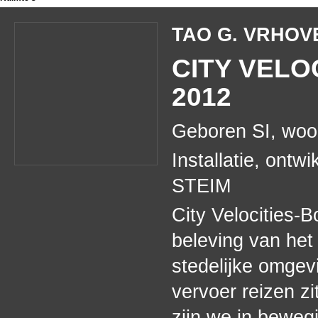
TAO G. VRHO
CITY VELO
2012
Geboren SI, woon
Installatie, ontw
STEIM
City Velocities-
beleving van het
stedelijke omge
vervoer reizen zi
zijn we in beweg