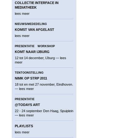
COLLECTIE INTERFACE IN
MEDIATHEEK
lees meer
NIEUWS/MEDEDELING
KOMST VAN AFGELAST
lees meer
PRESENTATIE
WORKSHOP
KOMT NAAR IJBURG
12 tot 14 december, IJburg —
lees
meer
TENTOONSTELLING
NIMK OP STRP 2011
18 tot en met 27 november, Eindhoven.
—
lees meer
PRESENTATIE
@TODAYS ART
22 - 24 september Den Haag, Spuiplein
—
lees meer
PLAYLISTS
lees meer