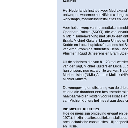
14-09-2009
Het Nederlands Instituut voor Mediakunst
ontwerpen waarmee het NIMk o.a. langs s
workshops, mediakunstinstallaties en vide
Voor het ontwerp van het mediakunstmobi
Openbare Ruimte (SKOR), die veel ervari
NIMk in samenwerking met SKOR een ontw
Braak, Michiel Kluiters, Maurer United en 
Kodde en Lucia Luptáková namens het Sand
van Arno Pronk) de studenten Elena Choch
Pluijmen, Ruud Scheerens en Bram Stoel
Uit de schetsen die van 8 – 23 mei werden
van der Jagt, Michiel Kluiters en Lucia 
hun ontwerp nog extra uit te werken. Na b
Marieke Istha (NIMk), Annette Mullink (NI
Michiel Kluiters.
De vormgeving en uitstraling van de dri
criteria die daardoor een beslissende rol
haalbaarheid en kosten voor realisatie e
van Michiel Kluiters het meest aan deze cr
BIO MICHIEL KLUITERS
Hoe de mens zijn omgeving ervaart en bete
1971). In zijn locatiespecifieke installati
architectonische constructies. Hij bespeel
en illusie.