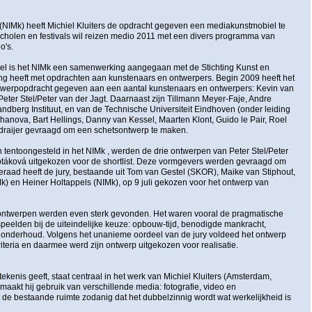
 (NIMk) heeft
Michiel Kluiters
de opdracht gegeven een mediakunstmobiel te
cholen en festivals wil reizen medio 2011 met een divers programma van
o's.
el is het NIMk een samenwerking aangegaan met de Stichting Kunst en
ng heeft met opdrachten aan kunstenaars en ontwerpers. Begin 2009 heeft het
erpopdracht gegeven aan een aantal kunstenaars en ontwerpers: Kevin van
Peter Stel/Peter van der Jagt. Daarnaast zijn Tillmann Meyer-Faje, Andre
berg Instituut, en van de Technische Universiteit Eindhoven (onder leiding
anova, Bart Hellings, Danny van Kessel, Maarten Klont, Guido le Pair, Roel
draijer gevraagd om een schetsontwerp te maken.
 tentoongesteld in het NIMk , werden de drie ontwerpen van Peter Stel/Peter
Luptáková uitgekozen voor de shortlist. Deze vormgevers werden gevraagd om
eraad heeft de jury, bestaande uit Tom van Gestel (SKOR), Maike van Stiphout,
Mk) en Heiner Holtappels (NIMk), op 9 juli gekozen voor het ontwerp van
e ontwerpen werden even sterk gevonden. Het waren vooral de pragmatische
 speelden bij de uiteindelijke keuze: opbouw-tijd, benodigde mankracht,
n onderhoud. Volgens het unanieme oordeel van de jury voldeed het ontwerp
iteria en daarmee werd zijn ontwerp uitgekozen voor realisatie.
kenis geeft, staat centraal in het werk van
Michiel Kluiters
(Amsterdam,
es maakt hij gebruik van verschillende media: fotografie, video en
t de bestaande ruimte zodanig dat het dubbelzinnig wordt wat werkelijkheid is