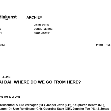
ARCHIEF
DISTRIBUTIE
K
CONSERVERING
EN
ORGANISATIE
ERE?
PRINT
RSS
TELLING
AI DAI, WHERE DO WE GO FROM HERE?
001 T/M 30-06-2001
eudenthal & Elle Verhagen
(NL),
Jasper Joffe
(GB),
Keupr/van Bentm
(NL),
flumm
(D),
Ugo Rondinone
(CH),
Georgina Starr
(GB)
, Jennifer Tee
(NL)
&
Jonas