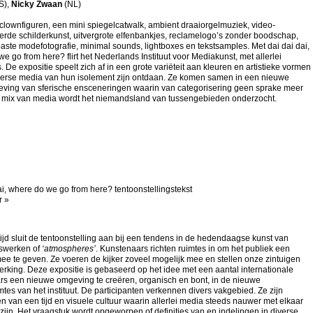
S),
Nicky Zwaan
(NL)
clownfiguren, een mini spiegelcatwalk, ambient draaiorgelmuziek, video-
erde schilderkunst, uitvergrote elfenbankjes, reclamelogo’s zonder boodschap,
aste modefotografie, minimal sounds, lightboxes en tekstsamples. Met dai dai dai,
e go from here? flirt het Nederlands Instituut voor Mediakunst, met allerlei
s. De expositie speelt zich af in een grote variëteit aan kleuren en artistieke vormen
verse media van hun isolement zijn ontdaan. Ze komen samen in een nieuwe
eving van sferische ensceneringen waarin van categorisering geen sprake meer
ze mix van media wordt het niemandsland van tussengebieden onderzocht.
ai, where do we go from here? tentoonstellingstekst
r »
tijd sluit de tentoonstelling aan bij een tendens in de hedendaagse kunst van
swerken of
‘atmospheres’
. Kunstenaars richten ruimtes in om het publiek een
ee te geven. Ze voeren de kijker zoveel mogelijk mee en stellen onze zintuigen
erking. Deze expositie is gebaseerd op het idee met een aantal internationale
rs een nieuwe omgeving te creëren, organisch en bont, in de nieuwe
mtes van het instituut. De participanten verkennen divers vakgebied. Ze zijn
 van een tijd en visuele cultuur waarin allerlei media steeds nauwer met elkaar
ijn. Het vraagstuk wordt opgeworpen of definities van en indelingen in diverse