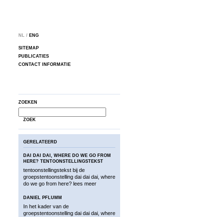
NL /
ENG
SITEMAP
PUBLICATIES
CONTACT INFORMATIE
ZOEKEN
ZOEK
GERELATEERD
DAI DAI DAI, WHERE DO WE GO FROM
HERE? TENTOONSTELLINGSTEKST
tentoonstellingstekst bij de
groepstentoonstelling dai dai dai, where
do we go from here?
lees meer
DANIEL PFLUMM
In het kader van de
groepstentoonstelling dai dai dai, where