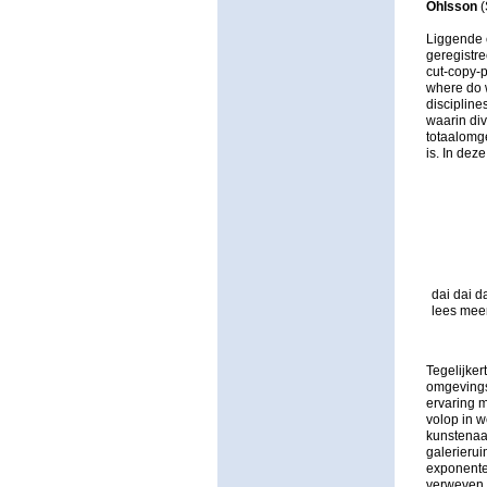
Ohlsson
(
Liggende 
geregistre
cut-copy-p
where do w
discipline
waarin di
totaalomg
is. In de
dai dai d
lees mee
Tegelijker
omgeving
ervaring m
volop in w
kunstenaa
galerierui
exponenten
verweven z