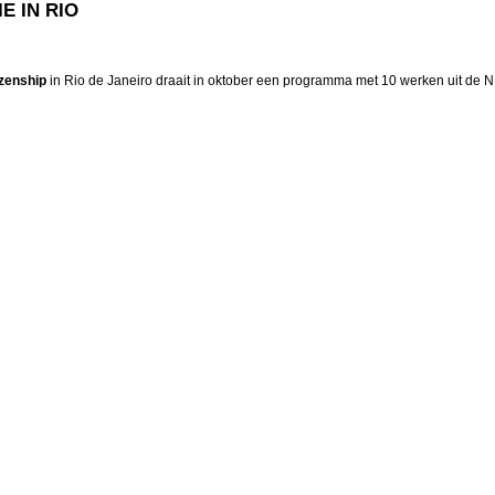
E IN RIO
izenship
in Rio de Janeiro draait in oktober een programma met 10 werken uit de NI