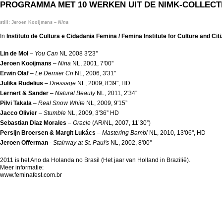
PROGRAMMA MET 10 WERKEN UIT DE NIMK-COLLECTI
still: Jeroen Kooijmans –
Nina
In
Instituto de Cultura e Cidadania Femina / Femina Institute for Culture and Cit
Lin de Mol
–
You Can
NL 2008 3'23''
Jeroen Kooijmans
–
Nina
NL, 2001, 7'00''
Erwin Olaf
–
Le Dernier Cri
NL, 2006, 3'31''
Julika Rudelius
–
Dressage
NL, 2009, 8'39", HD
Lernert & Sander
–
Natural Beauty
NL, 2011, 2'34''
Pilvi Takala
–
Real Snow White
NL, 2009, 9'15”
Jacco Olivier
–
Stumble
NL, 2009, 3'36” HD
Sebastian Diaz Morales
–
Oracle
(AR/NL, 2007, 11’30”)
Persijn Broersen & Margit Lukács
–
Mastering Bambi
NL, 2010, 13'06", HD
Jeroen Offerman
-
Stairway at St. Paul's
NL, 2002, 8'00''
2011 is het Ano da Holanda no Brasil (Het jaar van Holland in Brazilië).
Meer informatie:
www.feminafest.com.br