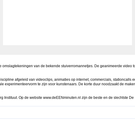
de omslagtekeningen van de bekende stuiverromannetjes. De geanimeerde video too
ls discipline afgeleid van videoclips, animaties op internet, commercials, stationcal
eale experimenteervorm te zijn voor kunstenaars. De korte duur noodzaakt de makers
 Instituut. Op de website
www.deEENminuten.nl
zijn de beste en de slechtste De 