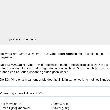
()
ONLINE DATABASE
Het werk
Morhology of Desire
(1998) van
Robert Arnhold
heeft als uitgangspunt 
begeerte.
De
Eén Minuten
zijn video's van precies één minuut, inclusief de titels. Ze zijn a
minuut kan een flits zijn en de volgende een eeuwigheid. De formule blijkt een id
binnen een zo korte tijdspanne gelden geen wetten..
De Eén Minuten zijn samengesteld door het NIM in samenwerking met het Sandberg
Videoprogramma Uitmarkt 2000
Nicky Zwaan (NL)
Hangen (1'00)
David Djindjikhacavici
Uitzicht (1'00)